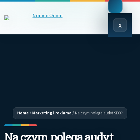
Close
x
Menu
Home
/
Marketing i reklama
/
Na czym polega audyt SEO?
Na czym polega audyt