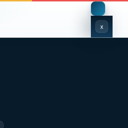
Close
x
Menu