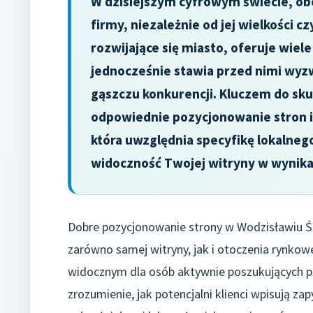
W dzisiejszym cyfrowym świecie, obe
firmy, niezależnie od jej wielkości c
rozwijające się miasto, oferuje wiel
jednocześnie stawia przed nimi wyzw
gąszczu konkurencji. Kluczem do sku
odpowiednie pozycjonowanie stron i
która uwzględnia specyfikę lokalneg
widoczność Twojej witryny w wynik
Dobre pozycjonowanie strony w Wodzisławiu Śl
zarówno samej witryny, jak i otoczenia rynkowe
widocznym dla osób aktywnie poszukujących pr
zrozumienie, jak potencjalni klienci wpisują za