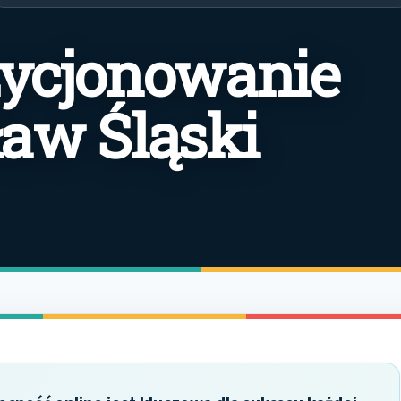
zycjonowanie
ław Śląski