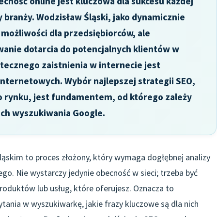
cność online jest kluczowa dla sukcesu każdej
zy branży. Wodzisław Śląski, jako dynamicznie
e możliwości dla przedsiębiorców, ale
anie dotarcia do potencjalnych klientów w
tecznego zaistnienia w internecie jest
nternetowych. Wybór najlepszej strategii SEO,
o rynku, jest fundamentem, od którego zależy
ach wyszukiwania Google.
ąskim to proces złożony, który wymaga dogłębnej analizy
go. Nie wystarczy jedynie obecność w sieci; trzeba być
oduktów lub usług, które oferujesz. Oznacza to
pytania w wyszukiwarkę, jakie frazy kluczowe są dla nich