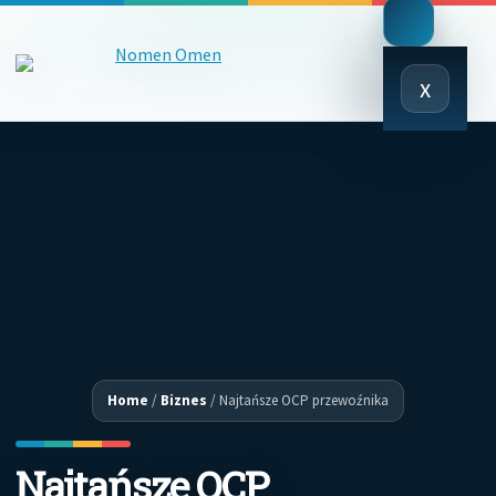
Close
x
Menu
Home
/
Biznes
/
Najtańsze OCP przewoźnika
Najtańsze OCP