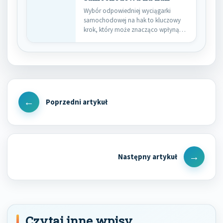
Wybór odpowiedniej wyciągarki
samochodowej na hak to kluczowy
krok, który może znacząco wpłynąć
na bezpieczeństwo…
Nawigacja
wpisu
Previous
Post
Next
Post
Czytaj inne wpisy