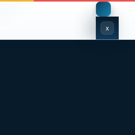
Close
x
Menu