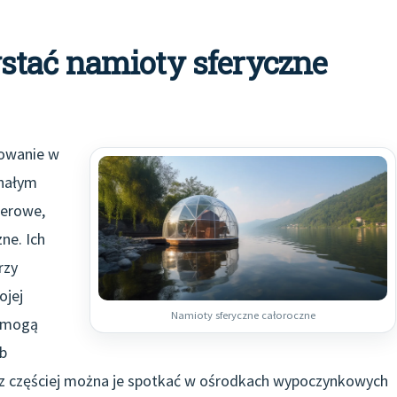
stać namioty sferyczne
sowanie w
onałym
nerowe,
ne. Ich
rzy
ojej
Namioty sferyczne całoroczne
, mogą
b
az częściej można je spotkać w ośrodkach wypoczynkowych