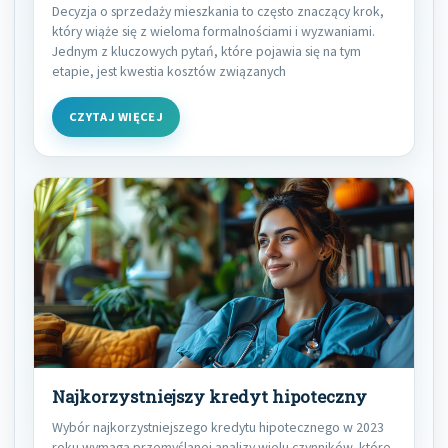
Decyzja o sprzedaży mieszkania to często znaczący krok,
który wiąże się z wieloma formalnościami i wyzwaniami.
Jednym z kluczowych pytań, które pojawia się na tym
etapie, jest kwestia kosztów związanych
CZYTAJ WIĘCEJ
Najkorzystniejszy kredyt hipoteczny
Wybór najkorzystniejszego kredytu hipotecznego w 2023
roku wymaga przemyślanej analizy wielu czynników, które