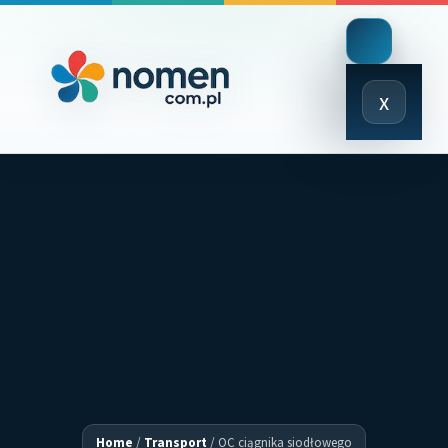
Close
x
Menu
Home
/
Transport
/
OC ciągnika siodłowego