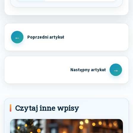
Nawigacja
wpisu
Previous
Post
Next
Post
Czytaj inne wpisy