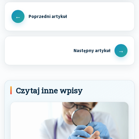
Nawigacja
wpisu
Previous
Post
Next
Post
Czytaj inne wpisy