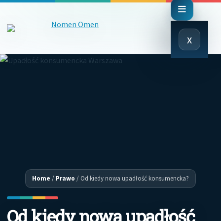
Close
x
Menu
Home
/
Prawo
/
Od kiedy nowa upadłość konsumencka?
Od kiedy nowa upadłość