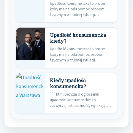
Upadłość konsumencka to proces,
który ma na celu pomoc osobom
fizycznym w trudnej sytuacji
finansowej.…
Upadłość konsumencka
kiedy?
Upadłość konsumencka to proces,
który ma na celu pomoc osobom
fizycznym w trudnej sytuacji
finansowej.…
Kiedy upadłość
konsumencka?
```html Decyzja o ogłoszeniu
upadłości konsumenckiej to
zazwyczaj ostateczność, wynikająca z
niezdolności do spłacania
zobowiązań…