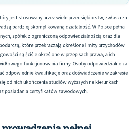
óry jest stosowany przez wiele przedsiębiorstw, zwłaszcza
wadzą bardziej skomplikowaną działalność. W Polsce pełna
nych, spółek z ograniczoną odpowiedzialnością oraz dla
odarczą, które przekraczają określone limity przychodów.
owości są ściśle określone w przepisach prawa, a ich
awidłowego funkcjonowania firmy. Osoby odpowiedzialne za
ć odpowiednie kwalifikacje oraz doświadczenie w zakresie
ię od nich ukończenia studiów wyższych na kierunkach
az posiadania certyfikatów zawodowych.
z prowadzenia pełnej