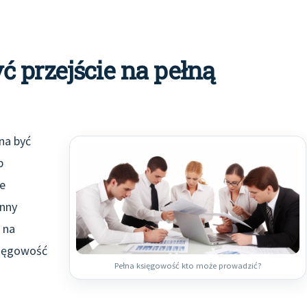
 przejście na pełną
na być
b
ie
inny
 na
sięgowość
Pełna księgowość kto może prowadzić?