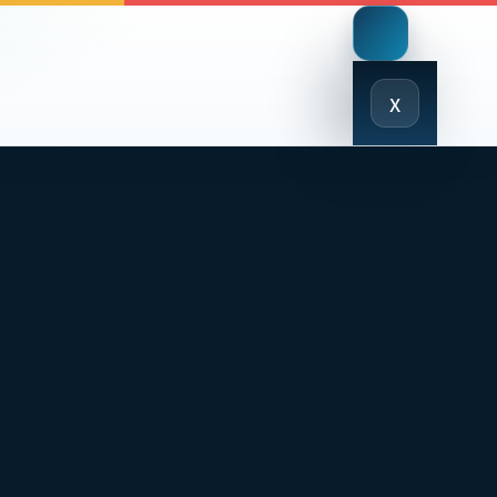
Close
x
Menu