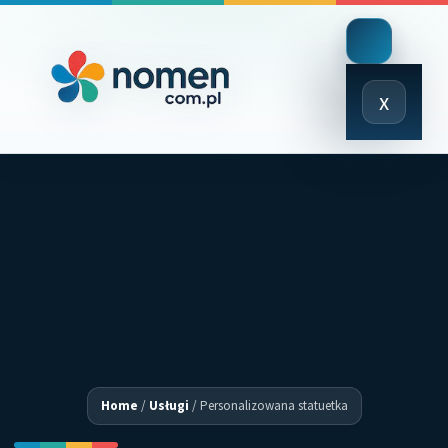
Close
x
Menu
Home
/
Usługi
/
Personalizowana statuetka