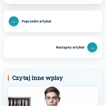
Nawigacja
wpisu
Previous
Post
Next
Post
Czytaj inne wpisy