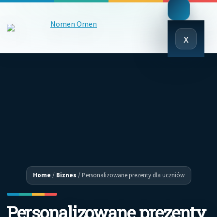
Close
x
Menu
Home
/
Biznes
/
Personalizowane prezenty dla uczniów
Personalizowane prezenty