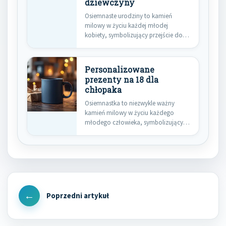
dziewczyny
Osiemnaste urodziny to kamień
milowy w życiu każdej młodej
kobiety, symbolizujący przejście do
dorosłości. Wybór…
Personalizowane
prezenty na 18 dla
chłopaka
Osiemnastka to niezwykle ważny
kamień milowy w życiu każdego
młodego człowieka, symbolizujący
przejście do dorosłości.…
Nawigacja
wpisu
Previous
Post