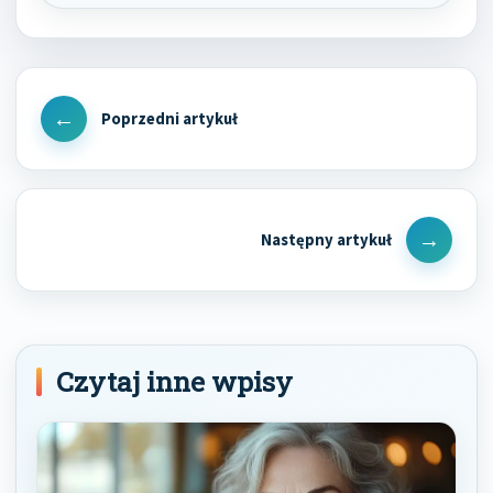
Nawigacja
wpisu
Previous
Post
Next
Post
Czytaj inne wpisy