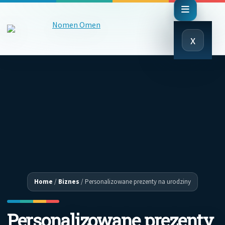
Close
x
Menu
Home
/
Biznes
/
Personalizowane prezenty na urodziny
Personalizowane prezenty