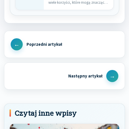
wiele korzyści, które mogą znacząco
wpłynąć na…
Nawigacja
wpisu
Previous
Post
Next
Post
Czytaj inne wpisy