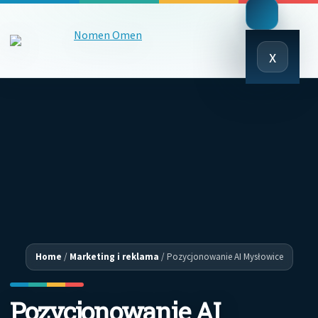
Close
x
Menu
Home
/
Marketing i reklama
/
Pozycjonowanie AI Mysłowice
Pozycjonowanie AI