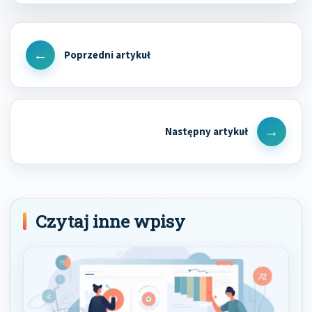
Nawigacja
wpisu
Previous
Post
Next
Post
Czytaj inne wpisy