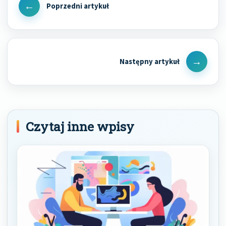
wpisu
Previous
Post
Next
Post
Czytaj inne wpisy