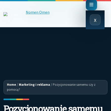
Close
x
Menu
Home
/
Marketing i reklama
/
Pozycjonowanie samemu czy z
pomocą?
Pozycjonowanie samemu