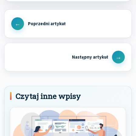
Nawigacja
wpisu
Previous
Post
Next
Post
Czytaj inne wpisy