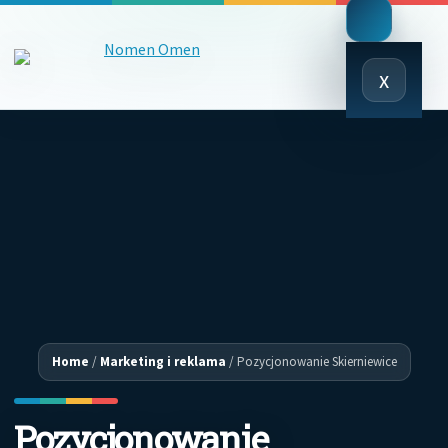
Close
x
Menu
Home
/
Marketing i reklama
/
Pozycjonowanie Skierniewice
Pozycjonowanie