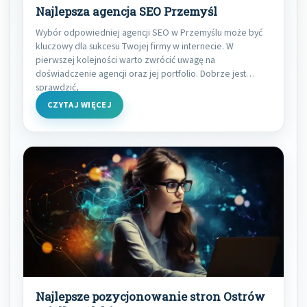
Najlepsza agencja SEO Przemyśl
Wybór odpowiedniej agencji SEO w Przemyślu może być
kluczowy dla sukcesu Twojej firmy w internecie. W
pierwszej kolejności warto zwrócić uwagę na
doświadczenie agencji oraz jej portfolio. Dobrze jest
sprawdzić,
CZYTAJ WIĘCEJ
Najlepsze pozycjonowanie stron Ostrów