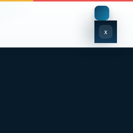
Close
x
Menu