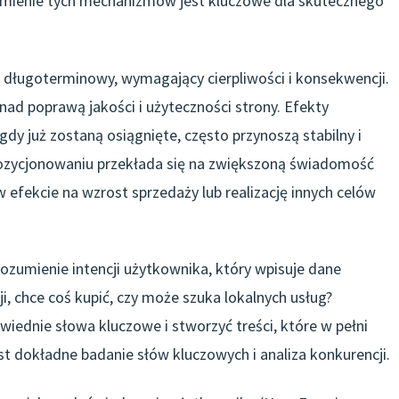
umienie tych mechanizmów jest kluczowe dla skutecznego
 długoterminowy, wymagający cierpliwości i konsekwencji.
 nad poprawą jakości i użyteczności strony. Efekty
 gdy już zostaną osiągnięte, często przynoszą stabilny i
pozycjonowaniu przekłada się na zwiększoną świadomość
w efekcie na wzrost sprzedaży lub realizację innych celów
zumienie intencji użytkownika, który wpisuje dane
, chce coś kupić, czy może szuka lokalnych usług?
ednie słowa kluczowe i stworzyć treści, które w pełni
st dokładne badanie słów kluczowych i analiza konkurencji.