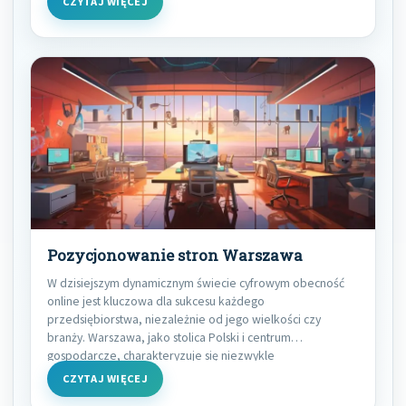
CZYTAJ WIĘCEJ
Pozycjonowanie stron Warszawa
W dzisiejszym dynamicznym świecie cyfrowym obecność
online jest kluczowa dla sukcesu każdego
przedsiębiorstwa, niezależnie od jego wielkości czy
branży. Warszawa, jako stolica Polski i centrum
gospodarcze, charakteryzuje się niezwykle
konkurencyjnym
CZYTAJ WIĘCEJ