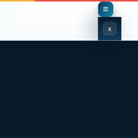
Close
x
Menu