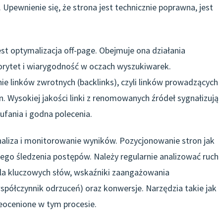
. Upewnienie się, że strona jest technicznie poprawna, jest
st optymalizacja off-page. Obejmuje ona działania
torytet i wiarygodność w oczach wyszukiwarek.
e linków zwrotnych (backlinks), czyli linków prowadzących
n. Wysokiej jakości linki z renomowanych źródeł sygnałizują
fania i godna polecenia.
naliza i monitorowanie wyników. Pozycjonowanie stron jak
łego śledzenia postępów. Należy regularnie analizować ruch
dla kluczowych słów, wskaźniki zaangażowania
spółczynnik odrzuceń) oraz konwersje. Narzędzia takie jak
ieocenione w tym procesie.