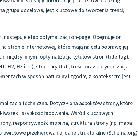
kiwarkach, szukając informacji, produktów lub usług.
na grupa docelowa, jest kluczowe do tworzenia treści,
, następuje etap optymalizacji on-page. Obejmuje on
a stronie internetowej, które mają na celu poprawę jej
h między innymi optymalizacja tytułów stron (title tag),
 H2, H3 itd.), struktury URL, treści oraz optymalizacja
ementach w sposób naturalny i zgodny z kontekstem jest
malizacja techniczna. Dotyczy ona aspektów strony, które
kiwarek i szybkość ładowania. Wśród kluczowych
rony, responsywność mobilna, struktura strony (np. mapa
 prawidłowe przekierowania, dane strukturalne (Schema.org)