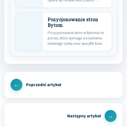
opiera się na kilku kluczowych
aspektach,…
Pozycjonowanie stron
Bytom
Pozycjonowanie stron w Bytomiu to
proces, który wymaga zrozumienia
lokalnego rynku oraz specyfiki branży.
W…
Nawigacja
wpisu
Previous
Post
Next
Post