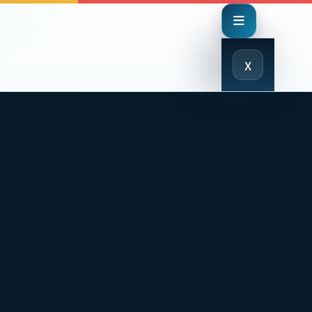
Close
x
Menu