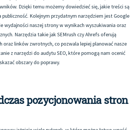
owników. Dzięki temu możemy dowiedzieć się, jakie treści są
za publiczność. Kolejnym przydatnym narzędziem jest Google
e wydajności naszej strony w wynikach wyszukiwania oraz
nych. Narzędzia takie jak SEMrush czy Ahrefs oferują
 oraz linków zwrotnych, co pozwala lepiej planować nasze
tanie z narzędzi do audytu SEO, które pomogą nam ocenić
wskazać obszary do poprawy.
odczas pozycjonowania stron
nowcu istnieje wiele pułapek, w które można łatwo wpaść,