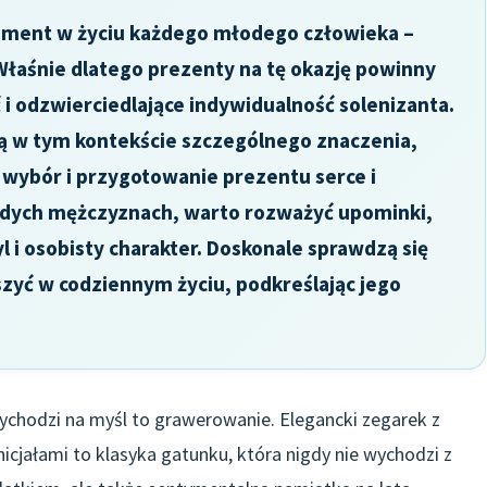
ment w życiu każdego młodego człowieka –
Właśnie dlatego prezenty na tę okazję powinny
i odzwierciedlające indywidualność solenizanta.
ą w tym kontekście szczególnego znaczenia,
 wybór i przygotowanie prezentu serce i
odych mężczyznach, warto rozważyć upominki,
l i osobisty charakter. Doskonale sprawdzą się
zyć w codziennym życiu, podkreślając jego
rzychodzi na myśl to grawerowanie. Elegancki zegarek z
cjałami to klasyka gatunku, która nigdy nie wychodzi z