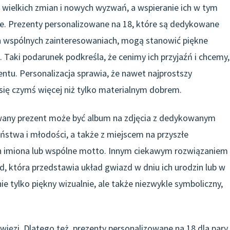
 wielkich zmian i nowych wyzwań, a wspieranie ich w tym
ione. Prezenty personalizowane na 18, które są dedykowane
ch wspólnych zainteresowaniach, mogą stanowić piękne
 Taki podarunek podkreśla, że cenimy ich przyjaźń i chcemy,
u. Personalizacja sprawia, że nawet najprostszy
 się czymś więcej niż tylko materialnym dobrem.
wany prezent może być album na zdjęcia z dedykowanym
iństwa i młodości, a także z miejscem na przyszłe
 imiona lub wspólne motto. Innym ciekawym rozwiązaniem
, która przedstawia układ gwiazd w dniu ich urodzin lub w
ie tylko piękny wizualnie, ale także niezwykle symboliczny,
więzi. Dlatego też, prezenty personalizowane na 18 dla pary