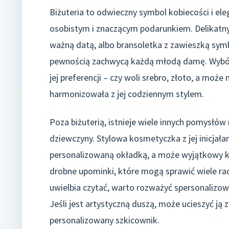
Biżuteria to odwieczny symbol kobiecości i eleg
osobistym i znaczącym podarunkiem. Delikatny
ważną datą, albo bransoletka z zawieszką symbo
pewnością zachwycą każdą młodą damę. Wybór 
jej preferencji – czy woli srebro, złoto, a moż
harmonizowała z jej codziennym stylem.
Poza biżuterią, istnieje wiele innych pomysłów
dziewczyny. Stylowa kosmetyczka z jej inicjała
personalizowaną okładką, a może wyjątkowy k
drobne upominki, które mogą sprawić wiele rado
uwielbia czytać, warto rozważyć spersonalizo
Jeśli jest artystyczną duszą, może ucieszyć j
personalizowany szkicownik.