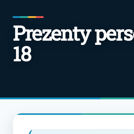
Prezenty per
18