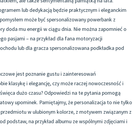
datkiem, ale także sentymentalną pamiątką na lata.
ogramem lub dedykacją będzie praktycznym i eleganckim
m pomysłem może być spersonalizowany powerbank z
tóry doda mu energii w ciągu dnia. Nie można zapomnieć o
go pasjami – na przykład dla fana motoryzacji
mochodu lub dla gracza spersonalizowana podkładka pod
uczowe jest poznanie gustu i zainteresowań
ie klasykę i elegancję, czy może raczej nowoczesność i
oświęca dużo czasu? Odpowiedzi na te pytania pomogą
katowy upominek. Pamiętajmy, że personalizacja to nie tylko
r przedmiotu w ulubionym kolorze, z motywem związanym z
e od podstaw, na przykład albumu ze wspólnymi zdjęciami i