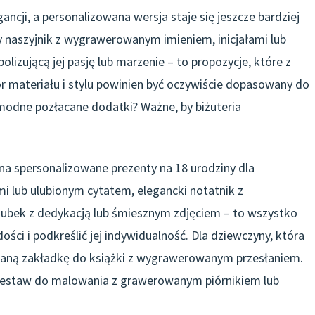
ancji, a personalizowana wersja staje się jeszcze bardziej
 naszyjnik z wygrawerowanym imieniem, inicjałami lub
lizującą jej pasję lub marzenie – to propozycje, które z
materiału i stylu powinien być oczywiście dopasowany do
e modne pozłacane dodatki? Ważne, by biżuteria
 na spersonalizowane prezenty na 18 urodziny dla
mi lub ulubionym cytatem, elegancki notatnik z
ubek z dedykacją lub śmiesznym zdjęciem – to wszystko
ści i podkreślić jej indywidualność. Dla dziewczyny, która
waną zakładkę do książki z wygrawerowanym przesłaniem.
ą zestaw do malowania z grawerowanym piórnikiem lub