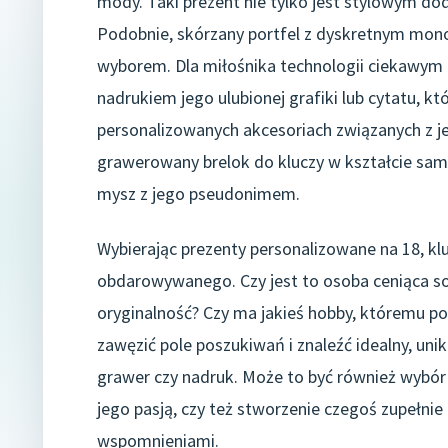
mody. Taki prezent nie tylko jest stylowym do
Podobnie, skórzany portfel z dyskretnym mon
wyborem. Dla miłośnika technologii ciekawy
nadrukiem jego ulubionej grafiki lub cytatu, k
personalizowanych akcesoriach związanych z je
grawerowany brelok do kluczy w kształcie sa
mysz z jego pseudonimem.
Wybierając prezenty personalizowane na 18, kl
obdarowywanego. Czy jest to osoba ceniąca sob
oryginalność? Czy ma jakieś hobby, któremu p
zawęzić pole poszukiwań i znaleźć idealny, uni
grawer czy nadruk. Może to być również wybó
jego pasją, czy też stworzenie czegoś zupełni
wspomnieniami.