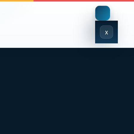
Close
x
Menu