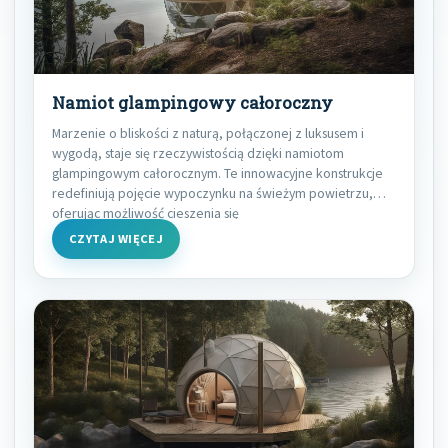
Namiot glampingowy całoroczny
Marzenie o bliskości z naturą, połączonej z luksusem i
wygodą, staje się rzeczywistością dzięki namiotom
glampingowym całorocznym. Te innowacyjne konstrukcje
redefiniują pojęcie wypoczynku na świeżym powietrzu,
oferując możliwość cieszenia się
CZYTAJ WIĘCEJ