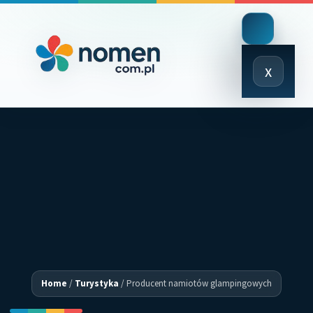
Close
x
Menu
Home
/
Turystyka
/
Producent namiotów glampingowych