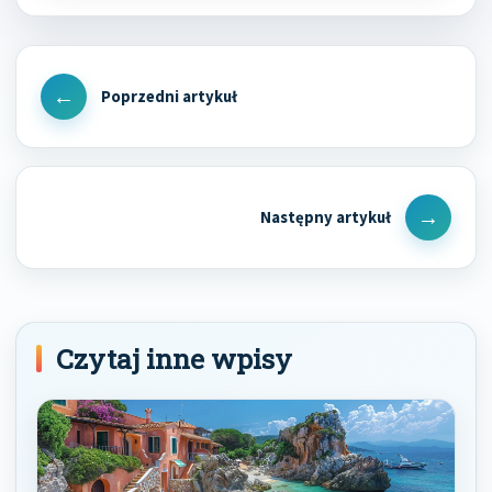
Nawigacja
wpisu
Previous
Post
Next
Post
Czytaj inne wpisy