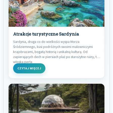
Atrakcje turystyczne Sardynia
Sardynia, druga co do wielkości wyspa Morza
Śródziemnego, kusi podróżnych swoimi malowniczymi
krajobrazami, bogatą historią i unikalną kulturą. Od
zapierających dech w piersiach plaż po starożytne ruiny, ta
włoska perła
CZYTAJ WIĘCEJ