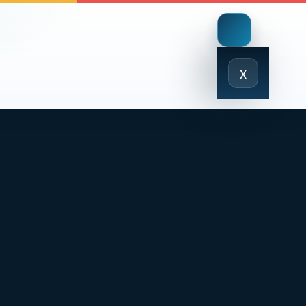
Close
x
Menu