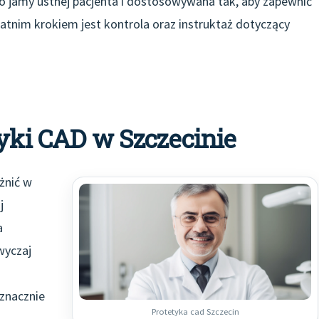
o jamy ustnej pacjenta i dostosowywana tak, aby zapewnić
tnim krokiem jest kontrola oraz instruktaż dotyczący
tyki CAD w Szczecinie
żnić w
j
a
wyczaj
znacznie
Protetyka cad Szczecin