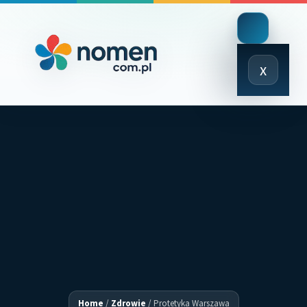
Close
x
Menu
Home
/
Zdrowie
/
Protetyka Warszawa