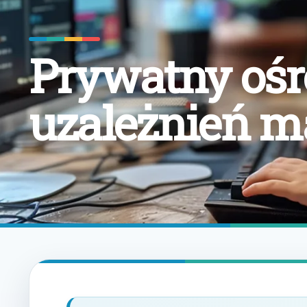
Prywatny ośr
uzależnień m