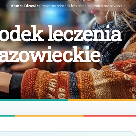
Home
/
Zdrowie
/
Prywatny ośrodek leczenia uzależnień mazowieckie
odek leczenia
azowieckie