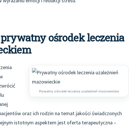
yrażaniu emocji i redukcji stresu.
 prywatny ośrodek leczenia
eckiem
zenia
 w
zwrócić
Prywatny ośrodek leczenia uzależnień mazowieckie
lu
anej
 pacjentów oraz ich rodzin na temat jakości świadczonych
lejnym istotnym aspektem jest oferta terapeutyczna –