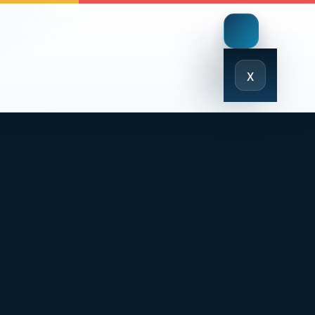
Close
x
Menu