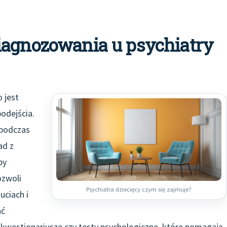
iagnozowania u psychiatry
 jest
odejścia.
 podczas
ad z
by
ozwoli
Psychiatra dziecięcy czym się zajmuje?
uciach i
ać
 kwestionariusze czy testy psychologiczne, które pomagają