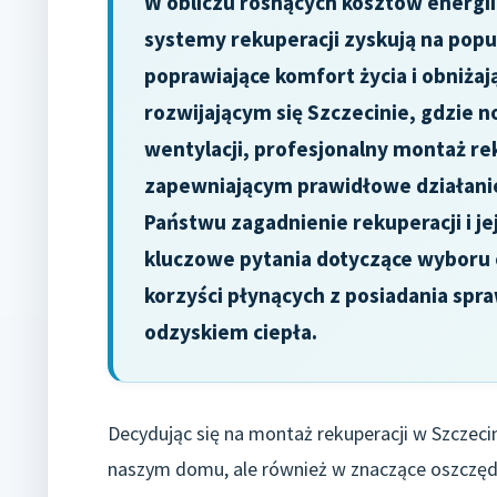
W obliczu rosnących kosztów energii
systemy rekuperacji zyskują na popu
poprawiające komfort życia i obniża
rozwijającym się Szczecinie, gdzie
wentylacji, profesjonalny montaż r
zapewniającym prawidłowe działanie 
Państwu zagadnienie rekuperacji i j
kluczowe pytania dotyczące wyboru o
korzyści płynących z posiadania sp
odzyskiem ciepła.
Decydując się na montaż rekuperacji w Szczeci
naszym domu, ale również w znaczące oszczę