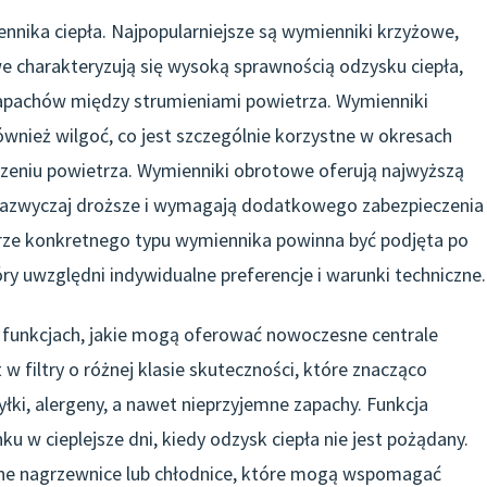
nnika ciepła. Najpopularniejsze są wymienniki krzyżowe,
 charakteryzują się wysoką sprawnością odzysku ciepła,
apachów między strumieniami powietrza. Wymienniki
ównież wilgoć, co jest szczególnie korzystne w okresach
eniu powietrza. Wymienniki obrotowe oferują najwyższą
ą zazwyczaj droższe i wymagają dodatkowego zabezpieczenia
rze konkretnego typu wymiennika powinna być podjęta po
ry uwzględni indywidualne preferencje i warunki techniczne.
funkcjach, jakie mogą oferować nowoczesne centrale
w filtry o różnej klasie skuteczności, które znacząco
yłki, alergeny, a nawet nieprzyjemne zapachy. Funkcja
u w cieplejsze dni, kiedy odzysk ciepła nie jest pożądany.
ne nagrzewnice lub chłodnice, które mogą wspomagać