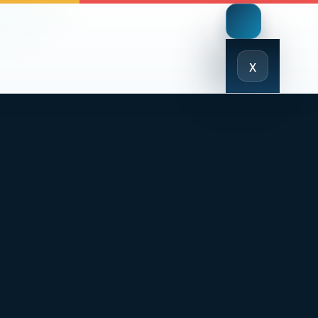
Close
x
Menu