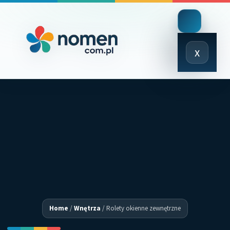
Close
x
Menu
Home
/
Wnętrza
/
Rolety okienne zewnętrzne