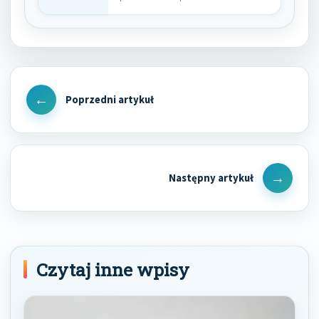
Aby uzyskać…
Nawigacja
wpisu
Previous
Post
Next
Post
Czytaj inne wpisy