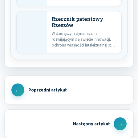
przemysłowy czy unikalna nazwa…
Rzecznik patentowy
Rzeszów
W dzisiejszym dynamicznie
rozwijającym się świecie innowacji,
ochrona własności intelektualnej staje
się kluczowym elementem sukcesu…
Nawigacja
wpisu
Previous
Post
Next
Post