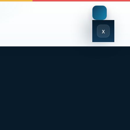
Close
x
Menu