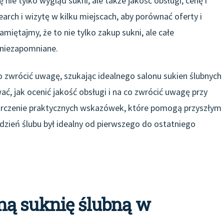
ie tylko wygląd sukni, ale także jakość obsługi, cenę i
earch i wizytę w kilku miejscach, aby porównać oferty i
iętajmy, że to nie tylko zakup sukni, ale całe
 niezapomniane.
co zwrócić uwagę, szukając idealnego salonu sukien ślubnych
ć, jak ocenić jakość obsługi i na co zwrócić uwagę przy
arczenie praktycznych wskazówek, które pomogą przyszłym
ień ślubu był idealny od pierwszego do ostatniego
ną suknię ślubną w