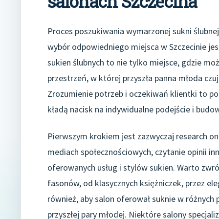
salonach Szczecina
Proces poszukiwania wymarzonej sukni ślubnej 
wybór odpowiedniego miejsca w Szczecinie jest
sukien ślubnych to nie tylko miejsce, gdzie mo
przestrzeń, w której przyszła panna młoda czuj
Zrozumienie potrzeb i oczekiwań klientki to p
kładą nacisk na indywidualne podejście i budow
Pierwszym krokiem jest zazwyczaj research onl
mediach społecznościowych, czytanie opinii in
oferowanych usług i stylów sukien. Warto zwró
fasonów, od klasycznych księżniczek, przez el
również, aby salon oferował suknie w różnych
przyszłej pary młodej. Niektóre salony specjal