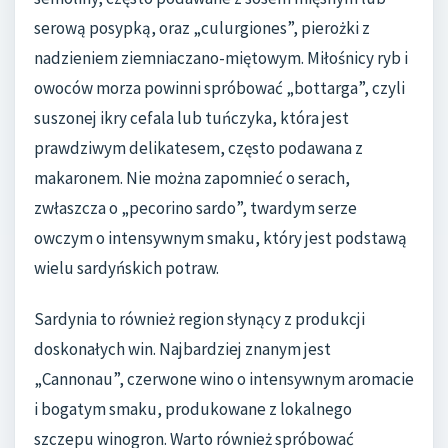
serową posypką, oraz „culurgiones”, pierożki z
nadzieniem ziemniaczano-miętowym. Miłośnicy ryb i
owoców morza powinni spróbować „bottarga”, czyli
suszonej ikry cefala lub tuńczyka, która jest
prawdziwym delikatesem, często podawana z
makaronem. Nie można zapomnieć o serach,
zwłaszcza o „pecorino sardo”, twardym serze
owczym o intensywnym smaku, który jest podstawą
wielu sardyńskich potraw.
Sardynia to również region słynący z produkcji
doskonałych win. Najbardziej znanym jest
„Cannonau”, czerwone wino o intensywnym aromacie
i bogatym smaku, produkowane z lokalnego
szczepu winogron. Warto również spróbować