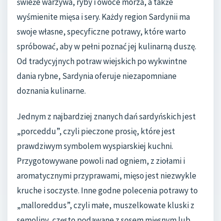
świeże warzywa, ryby i owoce morza, a także
wyśmienite mięsa i sery. Każdy region Sardynii ma
swoje własne, specyficzne potrawy, które warto
spróbować, aby w pełni poznać jej kulinarną duszę.
Od tradycyjnych potraw wiejskich po wykwintne
dania rybne, Sardynia oferuje niezapomniane
doznania kulinarne.
Jednym z najbardziej znanych dań sardyńskich jest
„porceddu”, czyli pieczone prosię, które jest
prawdziwym symbolem wyspiarskiej kuchni.
Przygotowywane powoli nad ogniem, z ziołami i
aromatycznymi przyprawami, mięso jest niezwykle
kruche i soczyste. Inne godne polecenia potrawy to
„malloreddus”, czyli małe, muszelkowate kluski z
semoliny, często podawane z sosem mięsnym lub