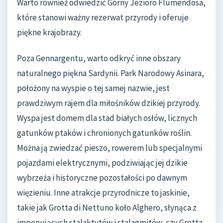
Warto również odwiedzić Górny Jezioro Flumendosa,
które stanowi ważny rezerwat przyrody i oferuje
piękne krajobrazy.
Poza Gennargentu, warto odkryć inne obszary
naturalnego piękna Sardynii. Park Narodowy Asinara,
położony na wyspie o tej samej nazwie, jest
prawdziwym rajem dla miłośników dzikiej przyrody.
Wyspa jest domem dla stad białych osłów, licznych
gatunków ptaków i chronionych gatunków roślin.
Można ją zwiedzać pieszo, rowerem lub specjalnymi
pojazdami elektrycznymi, podziwiając jej dzikie
wybrzeża i historyczne pozostałości po dawnym
więzieniu. Inne atrakcje przyrodnicze to jaskinie,
takie jak Grotta di Nettuno koło Alghero, słynąca z
imponujących stalaktytów i stalagmitów, czy Grotta