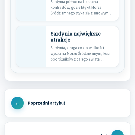
Sardynia północna to kraina
kontrastów, gdzie błękit Morza
Śródziemnego styka się z surowym
pięknem górskich…
Sardynia największe
atrakcje
Sardynia, druga co do wielkości
wyspa na Morzu Śródziemnym, kusi
podróżników z całego świata
swoją…
Nawigacja
wpisu
Previous
Post