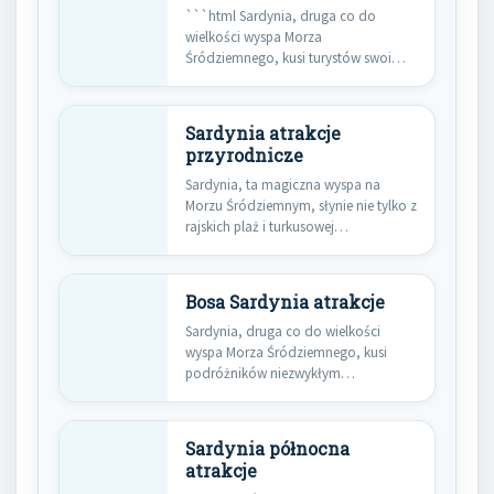
```html Sardynia, druga co do
wielkości wyspa Morza
Śródziemnego, kusi turystów swoimi
niezliczonymi skarbami. Od…
Sardynia atrakcje
przyrodnicze
Sardynia, ta magiczna wyspa na
Morzu Śródziemnym, słynie nie tylko z
rajskich plaż i turkusowej…
Bosa Sardynia atrakcje
Sardynia, druga co do wielkości
wyspa Morza Śródziemnego, kusi
podróżników niezwykłym
połączeniem dzikiej przyrody,
bogatej…
Sardynia północna
atrakcje