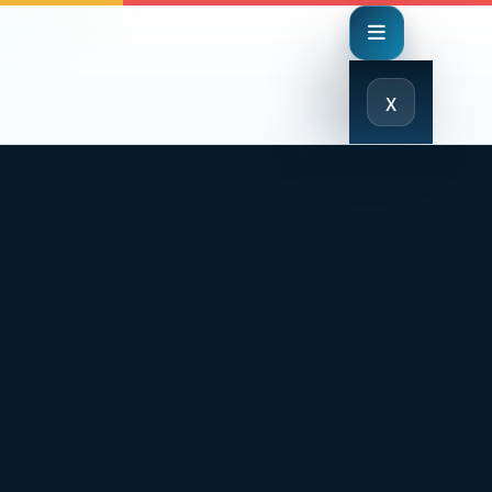
Close
x
Menu