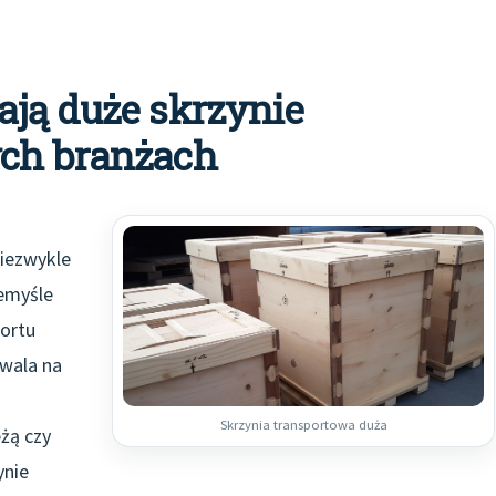
ają duże skrzynie
ych branżach
niezwykle
emyśle
ortu
wala na
Skrzynia transportowa duża
żą czy
ynie