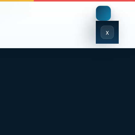
Close
x
Menu