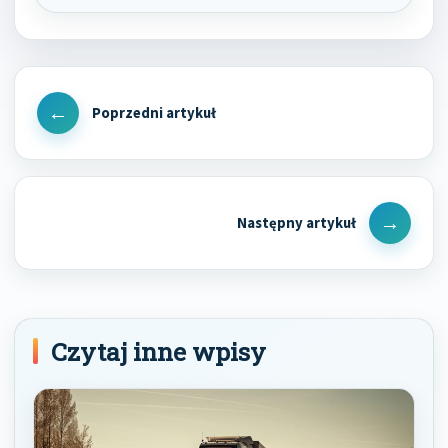
Nawigacja
wpisu
Previous
Post
Next
Post
Czytaj inne wpisy