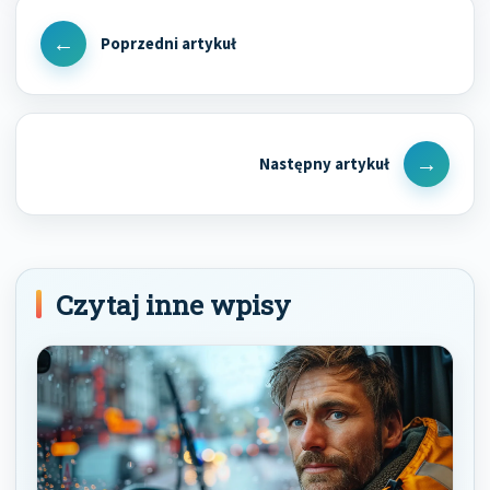
Nawigacja
wpisu
Previous
Post
Next
Post
Czytaj inne wpisy