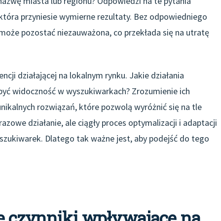
 nazwę miasta lub regionu? Odpowiedzi na te pytania
 która przyniesie wymierne rezultaty. Bez odpowiedniego
 może pozostać niezauważona, co przekłada się na utratę
ji działającej na lokalnym rynku. Jakie działania
dobyć widoczność w wyszukiwarkach? Zrozumienie ich
nikalnych rozwiązań, które pozwolą wyróżnić się na tle
zowe działanie, ale ciągły proces optymalizacji i adaptacji
szukiwarek. Dlatego tak ważne jest, aby podejść do tego
ze czynniki wpływające na