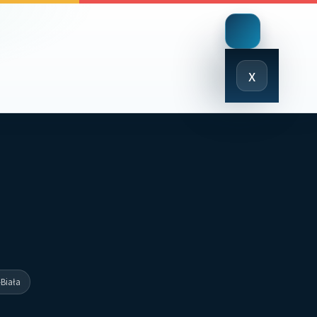
Close
x
Menu
Biała