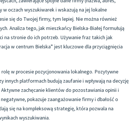
jscach, zawierające spójne dane firmy (nazwa, adres,
y w oczach wyszukiwarek i wskazują na jej lokalne
sie się do Twojej firmy, tym lepiej. Nie można również
ch. Analiza tego, jak mieszkańcy Bielska-Białej formułują
 na stronie do ich potrzeb. Używanie fraz takich jak
racja w centrum Bielska” jest kluczowe dla przyciągnięcia
 rolę w procesie pozycjonowania lokalnego. Pozytywne
y innych platformach budują zaufanie i wpływają na decyzję
. Aktywne zachęcanie klientów do pozostawiania opinii i
i negatywne, pokazuje zaangażowanie firmy i dbałość o
adają się na kompleksową strategię, która pozwala na
 wynikach wyszukiwania.