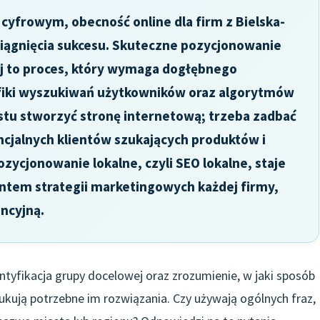
yfrowym, obecność online dla firm z Bielska-
osiągnięcia sukcesu. Skuteczne pozycjonowanie
ej to proces, który wymaga dogłębnego
fiki wyszukiwań użytkowników oraz algorytmów
stu stworzyć stronę internetową; trzeba zadbać
encjalnych klientów szukających produktów i
zycjonowanie lokalne, czyli SEO lokalne, staje
tem strategii marketingowych każdej firmy,
ncyjną.
tyfikacja grupy docelowej oraz zrozumienie, w jaki sposób
yszukują potrzebne im rozwiązania. Czy używają ogólnych fraz,