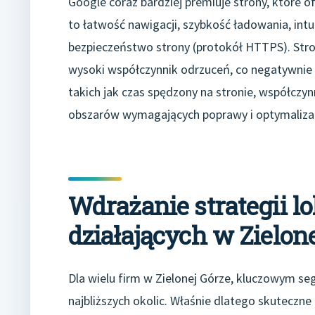
Google coraz bardziej premiuje strony, które
to łatwość nawigacji, szybkość ładowania, intu
bezpieczeństwo strony (protokół HTTPS). Stron
wysoki współczynnik odrzuceń, co negatywnie w
takich jak czas spędzony na stronie, współczyn
obszarów wymagających poprawy i optymalizac
Wdrażanie strategii l
działających w Zielon
Dla wielu firm w Zielonej Górze, kluczowym s
najbliższych okolic. Właśnie dlatego skutecz