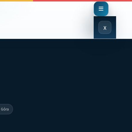
Close
x
Menu
a Góra