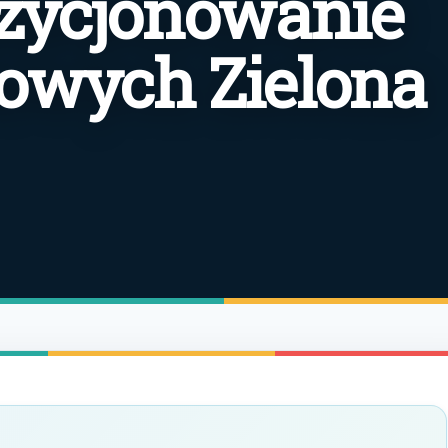
zycjonowanie
towych Zielona