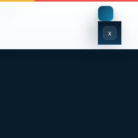
Close
x
Menu