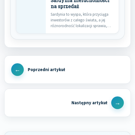
Sardynia nieruchomości
na sprzedaż
Sardynia to wyspa, która przyciąga
inwestorów z całego świata, a jej
różnorodność lokalizacji sprawia,
że…
Nawigacja
wpisu
Previous
Post
Next
Post