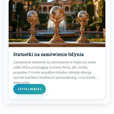
Statuetki na zamówienie Gdynia
Zamawianie statuetek na zamówienie w Gdyni ma wiele
zalet, które przyciągają zarówno firmy, jak i osoby
prywatne. Przede wszystkim lokalne zakłady oferują
szeroki wachlarz możliwości personalizacji, co pozwala na
stworzenie
CZYTAJ WIĘCEJ