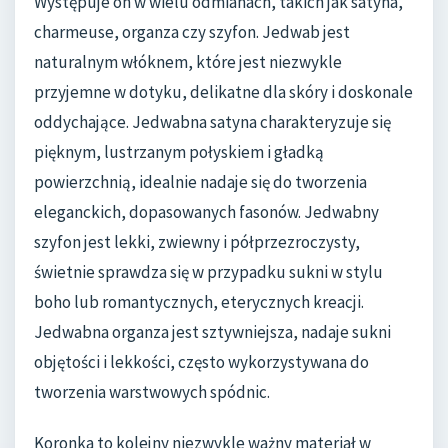
Występuje on w wielu odmianach, takich jak satyna,
charmeuse, organza czy szyfon. Jedwab jest
naturalnym włóknem, które jest niezwykle
przyjemne w dotyku, delikatne dla skóry i doskonale
oddychające. Jedwabna satyna charakteryzuje się
pięknym, lustrzanym połyskiem i gładką
powierzchnią, idealnie nadaje się do tworzenia
eleganckich, dopasowanych fasonów. Jedwabny
szyfon jest lekki, zwiewny i półprzezroczysty,
świetnie sprawdza się w przypadku sukni w stylu
boho lub romantycznych, eterycznych kreacji.
Jedwabna organza jest sztywniejsza, nadaje sukni
objętości i lekkości, często wykorzystywana do
tworzenia warstwowych spódnic.
Koronka to kolejny niezwykle ważny materiał w