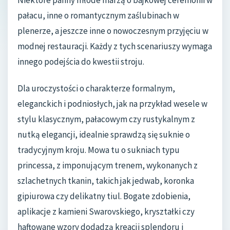
Niektóre panny młode marzą o bajkowej ceremonii w
pałacu, inne o romantycznym zaślubinach w
plenerze, a jeszcze inne o nowoczesnym przyjęciu w
modnej restauracji. Każdy z tych scenariuszy wymaga
innego podejścia do kwestii stroju.
Dla uroczystości o charakterze formalnym,
eleganckich i podniosłych, jak na przykład wesele w
stylu klasycznym, pałacowym czy rustykalnym z
nutką elegancji, idealnie sprawdzą się suknie o
tradycyjnym kroju. Mowa tu o sukniach typu
princessa, z imponującym trenem, wykonanych z
szlachetnych tkanin, takich jak jedwab, koronka
gipiurowa czy delikatny tiul. Bogate zdobienia,
aplikacje z kamieni Swarovskiego, kryształki czy
haftowane wzory dodadzą kreacji splendoru i