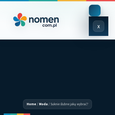
Close
x
Menu
Home
/
Moda
/
Suknie ślubne jaką wybrać?