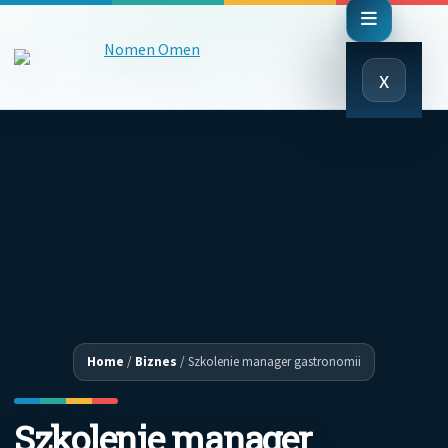
Close
x
Menu
Home
/
Biznes
/
Szkolenie manager gastronomii
Szkolenie manager