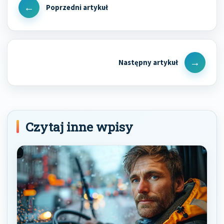
wpisu
Previous
Post
Next
Post
Czytaj inne wpisy