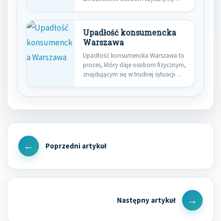
które znalazły…
Upadłość konsumencka
Warszawa
Upadłość konsumencka Warszawa to
proces, który daje osobom fizycznym,
znajdującym się w trudnej sytuacji
finansowej,…
Nawigacja
wpisu
Previous
Post
Next
Post