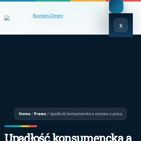
Close
x
Menu
Home
/
Prawo
/
Upadłość konsumencka a umowa o pracę
Upadłość konsumencka a