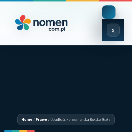
Close
x
Menu
Home
/
Prawo
/
Upadłość konsumencka Bielsko-Biała