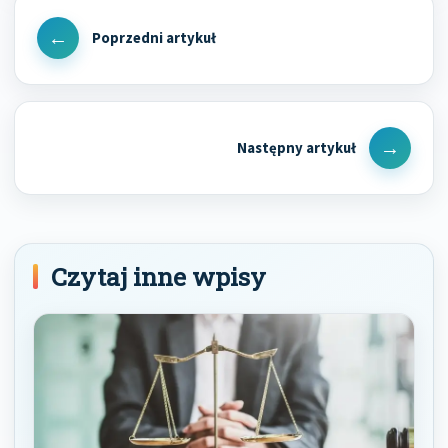
Nawigacja
wpisu
Previous
Post
Next
Post
Czytaj inne wpisy