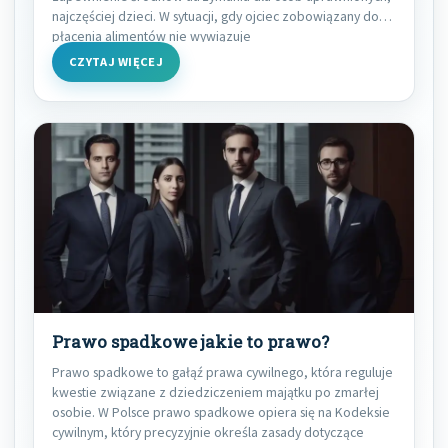
najczęściej dzieci. W sytuacji, gdy ojciec zobowiązany do
płacenia alimentów nie wywiązuje
CZYTAJ WIĘCEJ
Prawo spadkowe jakie to prawo?
Prawo spadkowe to gałąź prawa cywilnego, która reguluje
kwestie związane z dziedziczeniem majątku po zmarłej
osobie. W Polsce prawo spadkowe opiera się na Kodeksie
cywilnym, który precyzyjnie określa zasady dotyczące