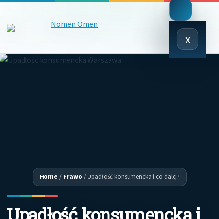
Close
x
Menu
Home
/
Prawo
/
Upadłość konsumencka i co dalej?
Upadłość konsumencka i