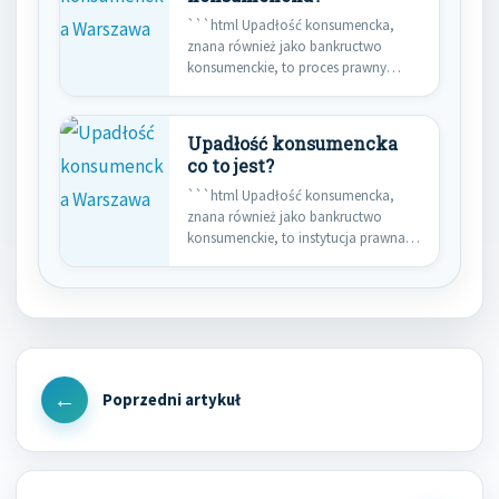
```html Upadłość konsumencka,
znana również jako bankructwo
konsumenckie, to proces prawny
dostępny dla osób fizycznych,…
Upadłość konsumencka
co to jest?
```html Upadłość konsumencka,
znana również jako bankructwo
konsumenckie, to instytucja prawna
umożliwiająca osobie fizycznej
nieprowadzącej…
Nawigacja
wpisu
Previous
Post