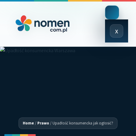
Close
x
Menu
Home
/
Prawo
/
Upadłość konsumencka jak ogłosić?