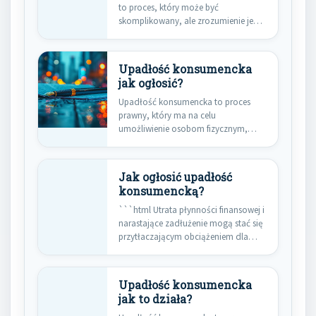
to proces, który może być
skomplikowany, ale zrozumienie jego
kroków jest kluczowe…
Upadłość konsumencka
jak ogłosić?
Upadłość konsumencka to proces
prawny, który ma na celu
umożliwienie osobom fizycznym,
które znalazły się…
Jak ogłosić upadłość
konsumencką?
```html Utrata płynności finansowej i
narastające zadłużenie mogą stać się
przytłaczającym obciążeniem dla
wielu osób.…
Upadłość konsumencka
jak to działa?