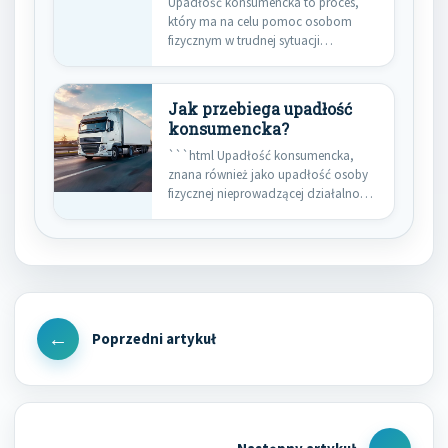
Upadłość konsumencka to proces,
który ma na celu pomoc osobom
fizycznym w trudnej sytuacji
finansowej.…
Jak przebiega upadłość
konsumencka?
```html Upadłość konsumencka,
znana również jako upadłość osoby
fizycznej nieprowadzącej działalności
gospodarczej, stanowi instytucję
prawną…
Nawigacja
wpisu
Previous
Post